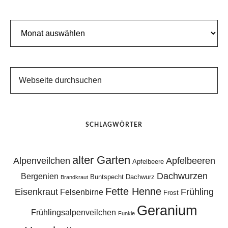
Archiv
SCHLAGWÖRTER
alter Garten
Alpenveilchen
Apfelbeeren
Apfelbeere
Dachwurzen
Bergenien
Buntspecht
Dachwurz
Brandkraut
Fette Henne
Eisenkraut
Frühling
Felsenbirne
Frost
Geranium
Frühlingsalpenveilchen
Funkie