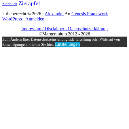
Zieräpfel
Zierlauch
Urheberrecht © 2026 ·
Alexandra
An
Genesis Framework
·
WordPress
·
Anmelden
Impressum / Disclaimer -
Datenschutzerklärung
©Margeranium 2012 - 2026
Zum Ändern Ihrer Datenschutzeinstellung, z.B. Erteilung oder Widerruf von
Einstellungen
Einwilligungen, klicken Sie hier: