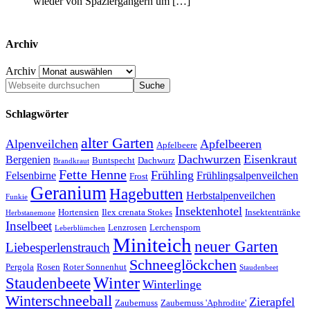
wieder von Spaziergängern um […]
Archiv
Archiv
Schlagwörter
alter Garten
Alpenveilchen
Apfelbeeren
Apfelbeere
Dachwurzen
Eisenkraut
Bergenien
Buntspecht
Dachwurz
Brandkraut
Fette Henne
Frühling
Felsenbirne
Frühlingsalpenveilchen
Frost
Geranium
Hagebutten
Herbstalpenveilchen
Funkie
Insektenhotel
Hortensien
Ilex crenata Stokes
Insektentränke
Herbstanemone
Inselbeet
Lenzrosen
Lerchensporn
Leberblümchen
Miniteich
neuer Garten
Liebesperlenstrauch
Schneeglöckchen
Pergola
Rosen
Roter Sonnenhut
Staudenbeet
Winter
Staudenbeete
Winterlinge
Winterschneeball
Zierapfel
Zaubernuss
Zaubernuss 'Aphrodite'