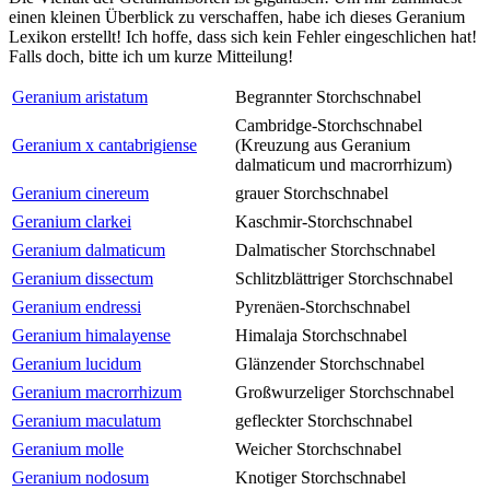
einen kleinen Überblick zu verschaffen, habe ich dieses Geranium
Lexikon erstellt! Ich hoffe, dass sich kein Fehler eingeschlichen hat!
Falls doch, bitte ich um kurze Mitteilung!
Geranium aristatum
Begrannter Storchschnabel
Cambridge-Storchschnabel
Geranium x cantabrigiense
(Kreuzung aus Geranium
dalmaticum und macrorrhizum)
Geranium cinereum
grauer Storchschnabel
Geranium clarkei
Kaschmir-Storchschnabel
Geranium dalmaticum
Dalmatischer Storchschnabel
Geranium dissectum
Schlitzblättriger Storchschnabel
Geranium endressi
Pyrenäen-Storchschnabel
Geranium himalayense
Himalaja Storchschnabel
Geranium lucidum
Glänzender Storchschnabel
Geranium macrorrhizum
Großwurzeliger Storchschnabel
Geranium maculatum
gefleckter Storchschnabel
Geranium molle
Weicher Storchschnabel
Geranium nodosum
Knotiger Storchschnabel