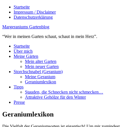
Startseite
Impressum / Disclaimer
Datenschutzerklärung
Margeraniums Gartenblog
“Wer in meinen Garten schaut, schaut in mein Herz”.
Startseite
Über mich
Meine Gärten
Mein alter Garten
Mein neuer Garten
Storchschnabel (Geranium)
Meine Geranium
Geraniumlexikon
Tipps
Stauden, die Schnecken nicht schmecken…
Attraktive Gehölze für den Winter
Presse
Geraniumlexikon
Die Vielfalt der Geraniumsorten ist gigantisch! Um mir zumindest