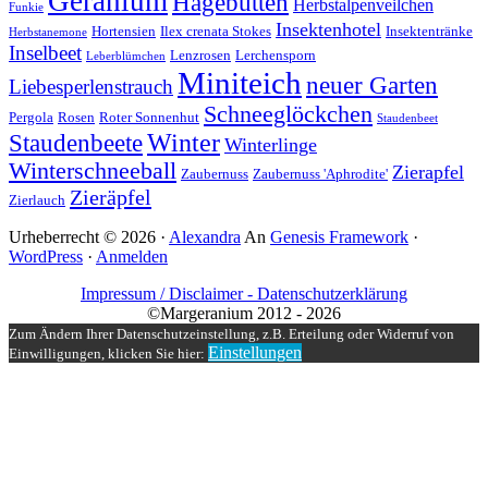
Geranium
Hagebutten
Herbstalpenveilchen
Funkie
Insektenhotel
Hortensien
Ilex crenata Stokes
Insektentränke
Herbstanemone
Inselbeet
Lenzrosen
Lerchensporn
Leberblümchen
Miniteich
neuer Garten
Liebesperlenstrauch
Schneeglöckchen
Pergola
Rosen
Roter Sonnenhut
Staudenbeet
Winter
Staudenbeete
Winterlinge
Winterschneeball
Zierapfel
Zaubernuss
Zaubernuss 'Aphrodite'
Zieräpfel
Zierlauch
Urheberrecht © 2026 ·
Alexandra
An
Genesis Framework
·
WordPress
·
Anmelden
Impressum / Disclaimer -
Datenschutzerklärung
©Margeranium 2012 - 2026
Zum Ändern Ihrer Datenschutzeinstellung, z.B. Erteilung oder Widerruf von
Einstellungen
Einwilligungen, klicken Sie hier: