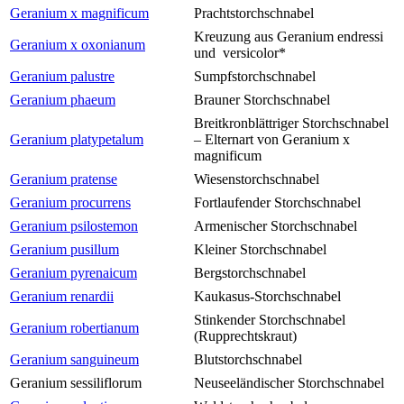
Geranium x magnificum
Prachtstorchschnabel
Kreuzung aus Geranium endressi
Geranium x oxonianum
und versicolor*
Geranium palustre
Sumpfstorchschnabel
Geranium phaeum
Brauner Storchschnabel
Breitkronblättriger Storchschnabel
Geranium platypetalum
– Elternart von Geranium x
magnificum
Geranium pratense
Wiesenstorchschnabel
Geranium procurrens
Fortlaufender Storchschnabel
Geranium psilostemon
Armenischer Storchschnabel
Geranium pusillum
Kleiner Storchschnabel
Geranium pyrenaicum
Bergstorchschnabel
Geranium renardii
Kaukasus-Storchschnabel
Stinkender Storchschnabel
Geranium robertianum
(Rupprechtskraut)
Geranium sanguineum
Blutstorchschnabel
Geranium sessiliflorum
Neuseeländischer Storchschnabel