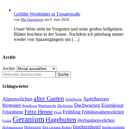
Gefüllte Weinblätter in Tomatensoße
von
Die Gaertnerin
am 9. Juni 2026
Unser Wein steht im Vorgarten und seine großen hellgrünen
Blätter leuchten in der Sonne. Nachdem ich jahrelang immer
wieder von Spaziergängern um […]
Archiv
Archiv
Schlagwörter
alter Garten
Alpenveilchen
Apfelbeeren
Apfelbeere
Dachwurzen
Eisenkraut
Bergenien
Buntspecht
Dachwurz
Brandkraut
Fette Henne
Frühling
Felsenbirne
Frühlingsalpenveilchen
Frost
Geranium
Hagebutten
Herbstalpenveilchen
Funkie
Insektenhotel
Hortensien
Ilex crenata Stokes
Insektentränke
Herbstanemone