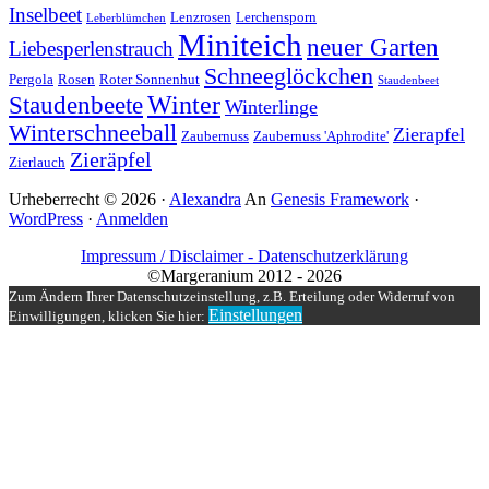
Inselbeet
Lenzrosen
Lerchensporn
Leberblümchen
Miniteich
neuer Garten
Liebesperlenstrauch
Schneeglöckchen
Pergola
Rosen
Roter Sonnenhut
Staudenbeet
Winter
Staudenbeete
Winterlinge
Winterschneeball
Zierapfel
Zaubernuss
Zaubernuss 'Aphrodite'
Zieräpfel
Zierlauch
Urheberrecht © 2026 ·
Alexandra
An
Genesis Framework
·
WordPress
·
Anmelden
Impressum / Disclaimer -
Datenschutzerklärung
©Margeranium 2012 - 2026
Zum Ändern Ihrer Datenschutzeinstellung, z.B. Erteilung oder Widerruf von
Einstellungen
Einwilligungen, klicken Sie hier: