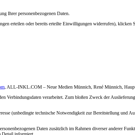
itung Ihrer personenbezogenen Daten.
en erteilen oder bereits erteilte Einwilligungen widerrufen), klicken 
com
, ALL-INKL.COM – Neue Medien Münnich, René Münnich, Hauptstr
den Verbindungsdaten verarbeitet. Zum bloßen Zweck der Auslieferung 
teresse (unbedingte technische Notwendigkeit zur Bereitstellung und A
ersonenbezogenen Daten zusätzlich im Rahmen diverser anderer Funkti
Detail informiert.