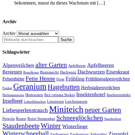
bekommen, musst du dieses Wachstum mit […]
Archiv
Archiv
Schlagwörter
alter Garten
Alpenveilchen
Apfelbeeren
Apfelbeere
Dachwurzen
Eisenkraut
Bergenien
Buntspecht
Dachwurz
Brandkraut
Fette Henne
Frühling
Felsenbirne
Frühlingsalpenveilchen
Frost
Geranium
Hagebutten
Herbstalpenveilchen
Funkie
Insektenhotel
Hortensien
Ilex crenata Stokes
Insektentränke
Herbstanemone
Inselbeet
Lenzrosen
Lerchensporn
Leberblümchen
Miniteich
neuer Garten
Liebesperlenstrauch
Schneeglöckchen
Pergola
Rosen
Roter Sonnenhut
Staudenbeet
Winter
Staudenbeete
Winterlinge
Winterschneeball
Zierapfel
Zaubernuss
Zaubernuss 'Aphrodite'