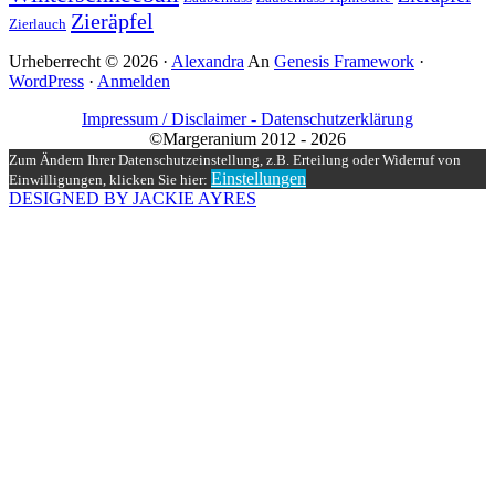
Zieräpfel
Zierlauch
Urheberrecht © 2026 ·
Alexandra
An
Genesis Framework
·
WordPress
·
Anmelden
Impressum / Disclaimer -
Datenschutzerklärung
©Margeranium 2012 - 2026
Zum Ändern Ihrer Datenschutzeinstellung, z.B. Erteilung oder Widerruf von
Einstellungen
Einwilligungen, klicken Sie hier:
DESIGNED BY JACKIE AYRES