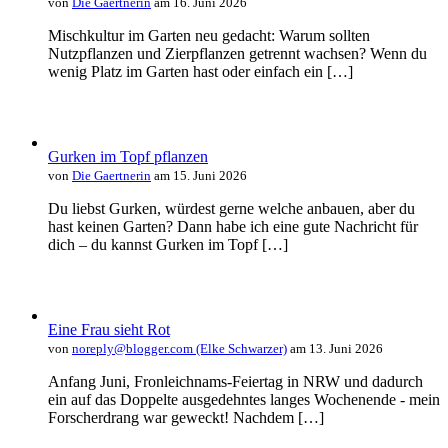
von
Die Gaertnerin
am 16. Juni 2026
Mischkultur im Garten neu gedacht: Warum sollten
Nutzpflanzen und Zierpflanzen getrennt wachsen? Wenn du
wenig Platz im Garten hast oder einfach ein […]
Gurken im Topf pflanzen
von
Die Gaertnerin
am 15. Juni 2026
Du liebst Gurken, würdest gerne welche anbauen, aber du
hast keinen Garten? Dann habe ich eine gute Nachricht für
dich – du kannst Gurken im Topf […]
Eine Frau sieht Rot
von
noreply@blogger.com (Elke Schwarzer)
am 13. Juni 2026
Anfang Juni, Fronleichnams-Feiertag in NRW und dadurch
ein auf das Doppelte ausgedehntes langes Wochenende - mein
Forscherdrang war geweckt! Nachdem […]