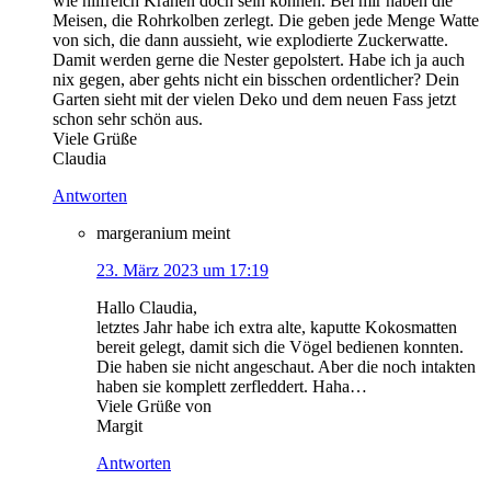
wie hilfreich Krähen doch sein können. Bei mir haben die
Meisen, die Rohrkolben zerlegt. Die geben jede Menge Watte
von sich, die dann aussieht, wie explodierte Zuckerwatte.
Damit werden gerne die Nester gepolstert. Habe ich ja auch
nix gegen, aber gehts nicht ein bisschen ordentlicher? Dein
Garten sieht mit der vielen Deko und dem neuen Fass jetzt
schon sehr schön aus.
Viele Grüße
Claudia
Antworten
margeranium
meint
23. März 2023 um 17:19
Hallo Claudia,
letztes Jahr habe ich extra alte, kaputte Kokosmatten
bereit gelegt, damit sich die Vögel bedienen konnten.
Die haben sie nicht angeschaut. Aber die noch intakten
haben sie komplett zerfleddert. Haha…
Viele Grüße von
Margit
Antworten