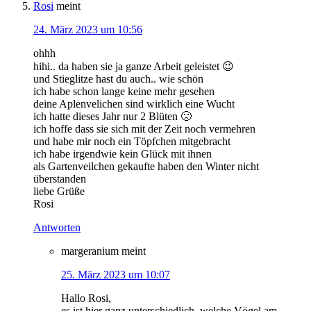
Rosi
meint
24. März 2023 um 10:56
ohhh
hihi.. da haben sie ja ganze Arbeit geleistet 😉
und Stieglitze hast du auch.. wie schön
ich habe schon lange keine mehr gesehen
deine Aplenvelichen sind wirklich eine Wucht
ich hatte dieses Jahr nur 2 Blüten 🙁
ich hoffe dass sie sich mit der Zeit noch vermehren
und habe mir noch ein Töpfchen mitgebracht
ich habe irgendwie kein Glück mit ihnen
als Gartenveilchen gekaufte haben den Winter nicht
überstanden
liebe Grüße
Rosi
Antworten
margeranium
meint
25. März 2023 um 10:07
Hallo Rosi,
es ist hier ganz unterschiedlich, welche Vögel am