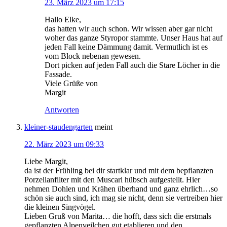
23. März 2023 um 17:15
Hallo Elke,
das hatten wir auch schon. Wir wissen aber gar nicht
woher das ganze Styropor stammte. Unser Haus hat auf
jeden Fall keine Dämmung damit. Vermutlich ist es
vom Block nebenan gewesen.
Dort picken auf jeden Fall auch die Stare Löcher in die
Fassade.
Viele Grüße von
Margit
Antworten
kleiner-staudengarten
meint
22. März 2023 um 09:33
Liebe Margit,
da ist der Frühling bei dir startklar und mit dem bepflanzten
Porzellanfilter mit den Muscari hübsch aufgestellt. Hier
nehmen Dohlen und Krähen überhand und ganz ehrlich…so
schön sie auch sind, ich mag sie nicht, denn sie vertreiben hier
die kleinen Singvögel.
Lieben Gruß von Marita… die hofft, dass sich die erstmals
gepflanzten Alpenveilchen gut etablieren und den