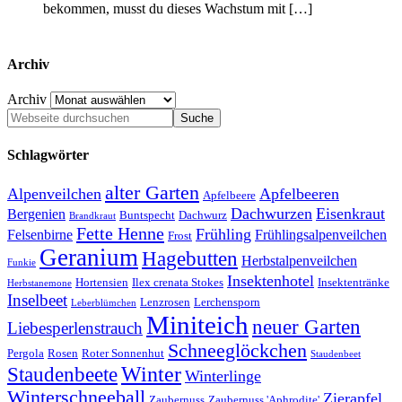
bekommen, musst du dieses Wachstum mit […]
Archiv
Archiv
Schlagwörter
alter Garten
Alpenveilchen
Apfelbeeren
Apfelbeere
Dachwurzen
Eisenkraut
Bergenien
Buntspecht
Dachwurz
Brandkraut
Fette Henne
Frühling
Felsenbirne
Frühlingsalpenveilchen
Frost
Geranium
Hagebutten
Herbstalpenveilchen
Funkie
Insektenhotel
Hortensien
Ilex crenata Stokes
Insektentränke
Herbstanemone
Inselbeet
Lenzrosen
Lerchensporn
Leberblümchen
Miniteich
neuer Garten
Liebesperlenstrauch
Schneeglöckchen
Pergola
Rosen
Roter Sonnenhut
Staudenbeet
Winter
Staudenbeete
Winterlinge
Winterschneeball
Zierapfel
Zaubernuss
Zaubernuss 'Aphrodite'