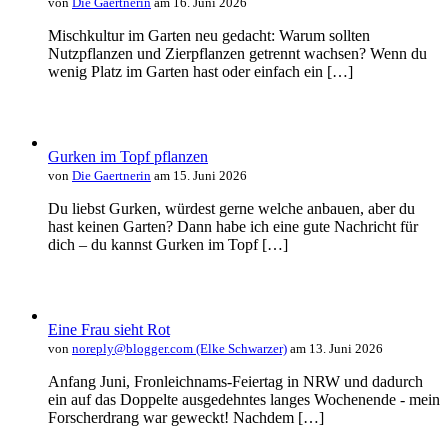
von
Die Gaertnerin
am 16. Juni 2026
Mischkultur im Garten neu gedacht: Warum sollten
Nutzpflanzen und Zierpflanzen getrennt wachsen? Wenn du
wenig Platz im Garten hast oder einfach ein […]
Gurken im Topf pflanzen
von
Die Gaertnerin
am 15. Juni 2026
Du liebst Gurken, würdest gerne welche anbauen, aber du
hast keinen Garten? Dann habe ich eine gute Nachricht für
dich – du kannst Gurken im Topf […]
Eine Frau sieht Rot
von
noreply@blogger.com (Elke Schwarzer)
am 13. Juni 2026
Anfang Juni, Fronleichnams-Feiertag in NRW und dadurch
ein auf das Doppelte ausgedehntes langes Wochenende - mein
Forscherdrang war geweckt! Nachdem […]