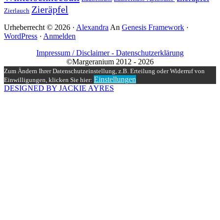
Zieräpfel
Zierlauch
Urheberrecht © 2026 ·
Alexandra
An
Genesis Framework
·
WordPress
·
Anmelden
Impressum / Disclaimer -
Datenschutzerklärung
©Margeranium 2012 - 2026
Zum Ändern Ihrer Datenschutzeinstellung, z.B. Erteilung oder Widerruf von
Einstellungen
Einwilligungen, klicken Sie hier:
DESIGNED BY JACKIE AYRES