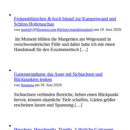
Freitagsblümchen & hoch hinauf zur Kampenwand und
Schloss Hohenaschau
von
noreply@blogger.com (kleiner-staudengarten)
am 19. Juni 2026
Im Moment blühen die Margeriten am Wegesrand in
verschwenderischer Fülle und daher habe ich mir einen
Handstrauß für den Esszimmertisch […]
Gartengestaltung: das Auge mit Sichtachsen und
Blickpunkten lenken
von
Susanna
am 18. Juni 2026
Sichtachsen verbinden Bereiche, heben einen Blickpunkt
hervor, können räumliche Tiefe schaffen, Gärten größer
erscheinen lassen und Spannung […]
Heuchera, Heucherella, Tiarella, 3 ähnliche Gattungen.