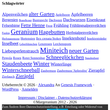
Schlagwörter
alter Garten
Alpenveilchen
Apfelbeeren
Apfelbeere
Dachwurzen
Eisenkraut
Bergenien
Buntspecht
Dachwurz
Brandkraut
Fette Henne
Frühling
Felsenbirne
Frühlingsalpenveilchen
Frost
Geranium
Hagebutten
Herbstalpenveilchen
Funkie
Insektenhotel
Hortensien
Ilex crenata Stokes
Insektentränke
Herbstanemone
Inselbeet
Lenzrosen
Lerchensporn
Leberblümchen
Miniteich
neuer Garten
Liebesperlenstrauch
Schneeglöckchen
Pergola
Rosen
Roter Sonnenhut
Staudenbeet
Winter
Staudenbeete
Winterlinge
Winterschneeball
Zierapfel
Zaubernuss
Zaubernuss 'Aphrodite'
Zieräpfel
Zierlauch
Urheberrecht © 2026 ·
Alexandra
An
Genesis Framework
·
WordPress
·
Anmelden
Impressum / Disclaimer -
Datenschutzerklärung
©Margeranium 2012 - 2026
Zum Ändern Ihrer Datenschutzeinstellung, z.B. Erteilung oder Widerruf von