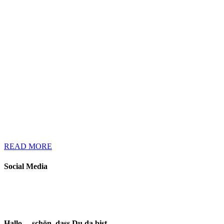
READ MORE
Social Media
Hallo… schön, dass Du da bist…