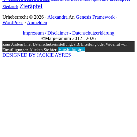
Zieräpfel
Zierlauch
Urheberrecht © 2026 ·
Alexandra
An
Genesis Framework
·
WordPress
·
Anmelden
Impressum / Disclaimer -
Datenschutzerklärung
©Margeranium 2012 - 2026
Zum Ändern Ihrer Datenschutzeinstellung, z.B. Erteilung oder Widerruf von
Einstellungen
Einwilligungen, klicken Sie hier:
DESIGNED BY JACKIE AYRES