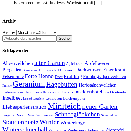
bekommen, musst du dieses Wachstum mit […]
Archiv
Archiv
Schlagwörter
alter Garten
Alpenveilchen
Apfelbeeren
Apfelbeere
Dachwurzen
Eisenkraut
Bergenien
Buntspecht
Dachwurz
Brandkraut
Fette Henne
Frühling
Felsenbirne
Frühlingsalpenveilchen
Frost
Geranium
Hagebutten
Herbstalpenveilchen
Funkie
Insektenhotel
Hortensien
Ilex crenata Stokes
Insektentränke
Herbstanemone
Inselbeet
Lenzrosen
Lerchensporn
Leberblümchen
Miniteich
neuer Garten
Liebesperlenstrauch
Schneeglöckchen
Pergola
Rosen
Roter Sonnenhut
Staudenbeet
Winter
Staudenbeete
Winterlinge
Winterschneeball
Zierapfel
Zaubernuss
Zaubernuss 'Aphrodite'