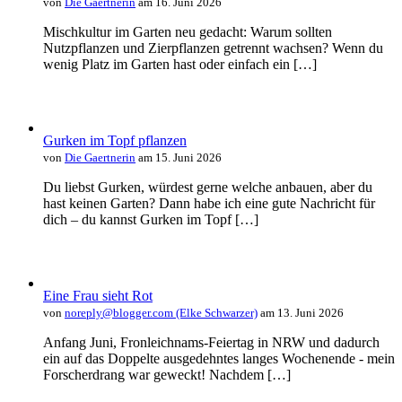
von
Die Gaertnerin
am 16. Juni 2026
Mischkultur im Garten neu gedacht: Warum sollten
Nutzpflanzen und Zierpflanzen getrennt wachsen? Wenn du
wenig Platz im Garten hast oder einfach ein […]
Gurken im Topf pflanzen
von
Die Gaertnerin
am 15. Juni 2026
Du liebst Gurken, würdest gerne welche anbauen, aber du
hast keinen Garten? Dann habe ich eine gute Nachricht für
dich – du kannst Gurken im Topf […]
Eine Frau sieht Rot
von
noreply@blogger.com (Elke Schwarzer)
am 13. Juni 2026
Anfang Juni, Fronleichnams-Feiertag in NRW und dadurch
ein auf das Doppelte ausgedehntes langes Wochenende - mein
Forscherdrang war geweckt! Nachdem […]