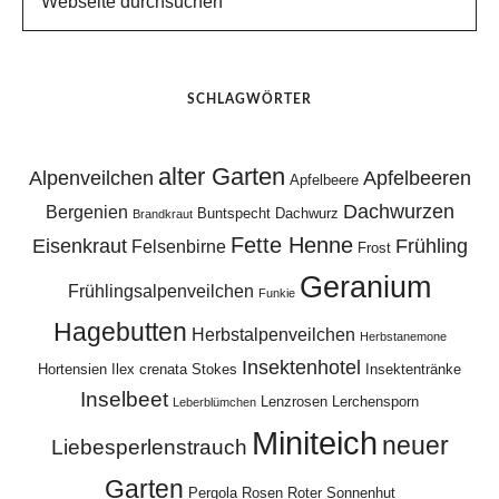
SCHLAGWÖRTER
alter Garten
Alpenveilchen
Apfelbeeren
Apfelbeere
Dachwurzen
Bergenien
Buntspecht
Dachwurz
Brandkraut
Fette Henne
Eisenkraut
Frühling
Felsenbirne
Frost
Geranium
Frühlingsalpenveilchen
Funkie
Hagebutten
Herbstalpenveilchen
Herbstanemone
Insektenhotel
Hortensien
Ilex crenata Stokes
Insektentränke
Inselbeet
Lenzrosen
Lerchensporn
Leberblümchen
Miniteich
neuer
Liebesperlenstrauch
Garten
Pergola
Rosen
Roter Sonnenhut