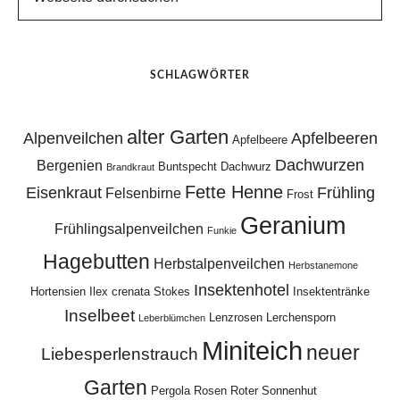
SCHLAGWÖRTER
alter Garten
Alpenveilchen
Apfelbeeren
Apfelbeere
Dachwurzen
Bergenien
Buntspecht
Dachwurz
Brandkraut
Fette Henne
Eisenkraut
Frühling
Felsenbirne
Frost
Geranium
Frühlingsalpenveilchen
Funkie
Hagebutten
Herbstalpenveilchen
Herbstanemone
Insektenhotel
Hortensien
Ilex crenata Stokes
Insektentränke
Inselbeet
Lenzrosen
Lerchensporn
Leberblümchen
Miniteich
neuer
Liebesperlenstrauch
Garten
Pergola
Rosen
Roter Sonnenhut