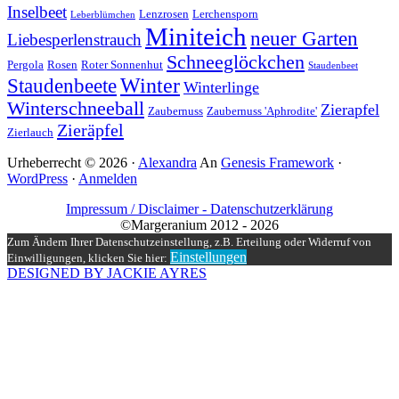
Inselbeet
Lenzrosen
Lerchensporn
Leberblümchen
Miniteich
neuer Garten
Liebesperlenstrauch
Schneeglöckchen
Pergola
Rosen
Roter Sonnenhut
Staudenbeet
Winter
Staudenbeete
Winterlinge
Winterschneeball
Zierapfel
Zaubernuss
Zaubernuss 'Aphrodite'
Zieräpfel
Zierlauch
Urheberrecht © 2026 ·
Alexandra
An
Genesis Framework
·
WordPress
·
Anmelden
Impressum / Disclaimer -
Datenschutzerklärung
©Margeranium 2012 - 2026
Zum Ändern Ihrer Datenschutzeinstellung, z.B. Erteilung oder Widerruf von
Einstellungen
Einwilligungen, klicken Sie hier:
DESIGNED BY JACKIE AYRES