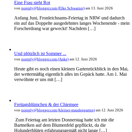
Eine Frau sieht Rot
von
noreply@blogger.com (Elke Schwarzer)
am 13. Juni 2026
Anfang Juni, Fronleichnams-Feiertag in NRW und dadurch
ein auf das Doppelte ausgedehntes langes Wochenende - mein
Forscherdrang war geweckt! Nachdem […]
Und plötzlich ist Sommer ...
von
noreply@blogger.com (Anke)
am 12. Juni 2026
Heute gibt es noch einen kleinen Gartenrückblick in den Mai,
der wettermäßig eigentlich alles im Gepäck hatte. Am 1. Mai
verwöhnte er uns mit […]
Freitagsblümchen & der Chiemsee
von
noreply@blogger.com (kleiner-staudengarten)
am 12. Juni 2026
Zum Feiertag am letzten Donnerstag hatte ich mir die
Bartnelken auf dem Blumenfeld gepflückt, da die
Holunderblüten erfahrungsgemäß nicht lange […]