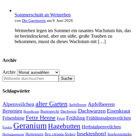
Sommerschnitt an Weinreben
von
Die Gaertnerin
am 9. Juni 2026
Weinreben legen im Sommer ein rasantes Wachstum hin, das
ist beeindruckend, aber um süße, große Trauben zu
bekommen, musst du dieses Wachstum mit […]
Archiv
Archiv
Schlagwörter
alter Garten
Alpenveilchen
Apfelbeeren
Apfelbeere
Dachwurzen
Eisenkraut
Bergenien
Buntspecht
Dachwurz
Brandkraut
Fette Henne
Frühling
Felsenbirne
Frühlingsalpenveilchen
Frost
Geranium
Hagebutten
Herbstalpenveilchen
Funkie
Insektenhotel
Hortensien
Ilex crenata Stokes
Insektentränke
Herbstanemone