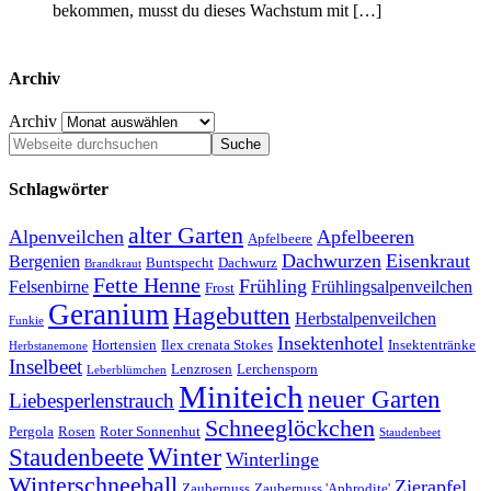
bekommen, musst du dieses Wachstum mit […]
Archiv
Archiv
Schlagwörter
alter Garten
Alpenveilchen
Apfelbeeren
Apfelbeere
Dachwurzen
Eisenkraut
Bergenien
Buntspecht
Dachwurz
Brandkraut
Fette Henne
Frühling
Felsenbirne
Frühlingsalpenveilchen
Frost
Geranium
Hagebutten
Herbstalpenveilchen
Funkie
Insektenhotel
Hortensien
Ilex crenata Stokes
Insektentränke
Herbstanemone
Inselbeet
Lenzrosen
Lerchensporn
Leberblümchen
Miniteich
neuer Garten
Liebesperlenstrauch
Schneeglöckchen
Pergola
Rosen
Roter Sonnenhut
Staudenbeet
Winter
Staudenbeete
Winterlinge
Winterschneeball
Zierapfel
Zaubernuss
Zaubernuss 'Aphrodite'