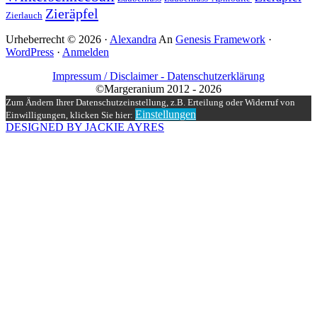
Zieräpfel
Zierlauch
Urheberrecht © 2026 ·
Alexandra
An
Genesis Framework
·
WordPress
·
Anmelden
Impressum / Disclaimer -
Datenschutzerklärung
©Margeranium 2012 - 2026
Zum Ändern Ihrer Datenschutzeinstellung, z.B. Erteilung oder Widerruf von
Einstellungen
Einwilligungen, klicken Sie hier:
DESIGNED BY JACKIE AYRES