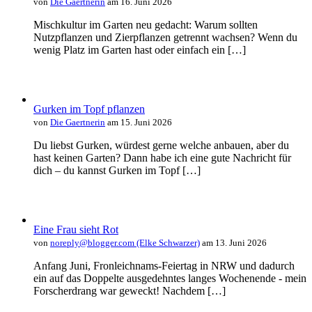
von
Die Gaertnerin
am 16. Juni 2026
Mischkultur im Garten neu gedacht: Warum sollten
Nutzpflanzen und Zierpflanzen getrennt wachsen? Wenn du
wenig Platz im Garten hast oder einfach ein […]
Gurken im Topf pflanzen
von
Die Gaertnerin
am 15. Juni 2026
Du liebst Gurken, würdest gerne welche anbauen, aber du
hast keinen Garten? Dann habe ich eine gute Nachricht für
dich – du kannst Gurken im Topf […]
Eine Frau sieht Rot
von
noreply@blogger.com (Elke Schwarzer)
am 13. Juni 2026
Anfang Juni, Fronleichnams-Feiertag in NRW und dadurch
ein auf das Doppelte ausgedehntes langes Wochenende - mein
Forscherdrang war geweckt! Nachdem […]