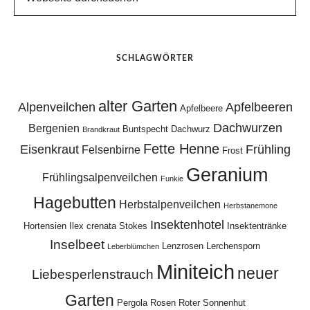
SCHLAGWÖRTER
alter Garten
Alpenveilchen
Apfelbeeren
Apfelbeere
Dachwurzen
Bergenien
Buntspecht
Dachwurz
Brandkraut
Fette Henne
Eisenkraut
Frühling
Felsenbirne
Frost
Geranium
Frühlingsalpenveilchen
Funkie
Hagebutten
Herbstalpenveilchen
Herbstanemone
Insektenhotel
Hortensien
Ilex crenata Stokes
Insektentränke
Inselbeet
Lenzrosen
Lerchensporn
Leberblümchen
Miniteich
neuer
Liebesperlenstrauch
Garten
Pergola
Rosen
Roter Sonnenhut