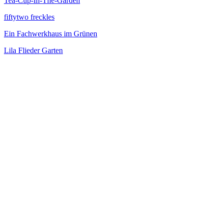
Tea-Cup-In-The-Garden
fiftytwo freckles
Ein Fachwerkhaus im Grünen
Lila Flieder Garten