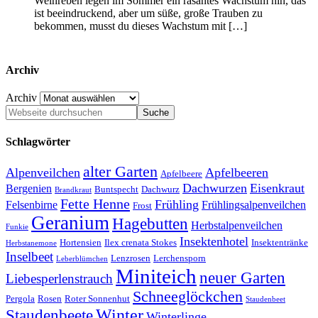
Weinreben legen im Sommer ein rasantes Wachstum hin, das
ist beeindruckend, aber um süße, große Trauben zu
bekommen, musst du dieses Wachstum mit […]
Archiv
Archiv
Schlagwörter
alter Garten
Alpenveilchen
Apfelbeeren
Apfelbeere
Dachwurzen
Eisenkraut
Bergenien
Buntspecht
Dachwurz
Brandkraut
Fette Henne
Frühling
Felsenbirne
Frühlingsalpenveilchen
Frost
Geranium
Hagebutten
Herbstalpenveilchen
Funkie
Insektenhotel
Hortensien
Ilex crenata Stokes
Insektentränke
Herbstanemone
Inselbeet
Lenzrosen
Lerchensporn
Leberblümchen
Miniteich
neuer Garten
Liebesperlenstrauch
Schneeglöckchen
Pergola
Rosen
Roter Sonnenhut
Staudenbeet
Winter
Staudenbeete
Winterlinge