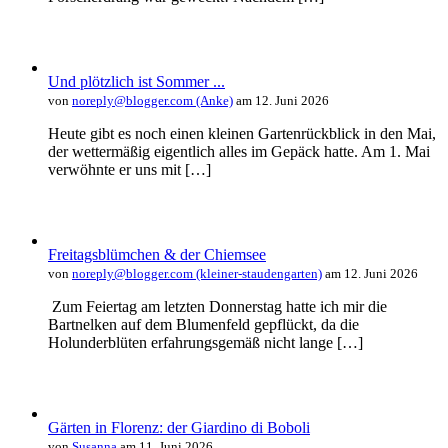
Und plötzlich ist Sommer ...
von
noreply@blogger.com (Anke)
am 12. Juni 2026
Heute gibt es noch einen kleinen Gartenrückblick in den Mai,
der wettermäßig eigentlich alles im Gepäck hatte. Am 1. Mai
verwöhnte er uns mit […]
Freitagsblümchen & der Chiemsee
von
noreply@blogger.com (kleiner-staudengarten)
am 12. Juni 2026
Zum Feiertag am letzten Donnerstag hatte ich mir die
Bartnelken auf dem Blumenfeld gepflückt, da die
Holunderblüten erfahrungsgemäß nicht lange […]
Gärten in Florenz: der Giardino di Boboli
von
Susanna
am 11. Juni 2026