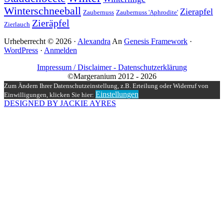
Winterschneeball
Zierapfel
Zaubernuss
Zaubernuss 'Aphrodite'
Zieräpfel
Zierlauch
Urheberrecht © 2026 ·
Alexandra
An
Genesis Framework
·
WordPress
·
Anmelden
Impressum / Disclaimer -
Datenschutzerklärung
©Margeranium 2012 - 2026
Zum Ändern Ihrer Datenschutzeinstellung, z.B. Erteilung oder Widerruf von
Einstellungen
Einwilligungen, klicken Sie hier:
DESIGNED BY JACKIE AYRES