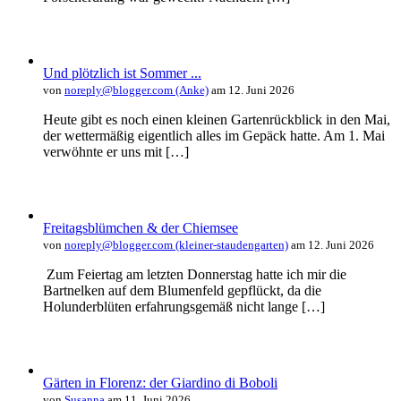
Und plötzlich ist Sommer ...
von
noreply@blogger.com (Anke)
am 12. Juni 2026
Heute gibt es noch einen kleinen Gartenrückblick in den Mai,
der wettermäßig eigentlich alles im Gepäck hatte. Am 1. Mai
verwöhnte er uns mit […]
Freitagsblümchen & der Chiemsee
von
noreply@blogger.com (kleiner-staudengarten)
am 12. Juni 2026
Zum Feiertag am letzten Donnerstag hatte ich mir die
Bartnelken auf dem Blumenfeld gepflückt, da die
Holunderblüten erfahrungsgemäß nicht lange […]
Gärten in Florenz: der Giardino di Boboli
von
Susanna
am 11. Juni 2026