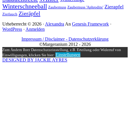
Winterschneeball
Zierapfel
Zaubernuss
Zaubernuss 'Aphrodite'
Zieräpfel
Zierlauch
Urheberrecht © 2026 ·
Alexandra
An
Genesis Framework
·
WordPress
·
Anmelden
Impressum / Disclaimer -
Datenschutzerklärung
©Margeranium 2012 - 2026
Zum Ändern Ihrer Datenschutzeinstellung, z.B. Erteilung oder Widerruf von
Einstellungen
Einwilligungen, klicken Sie hier:
DESIGNED BY JACKIE AYRES