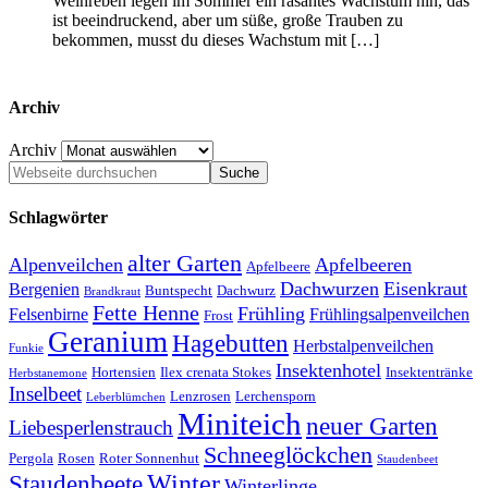
Weinreben legen im Sommer ein rasantes Wachstum hin, das
ist beeindruckend, aber um süße, große Trauben zu
bekommen, musst du dieses Wachstum mit […]
Archiv
Archiv
Schlagwörter
alter Garten
Alpenveilchen
Apfelbeeren
Apfelbeere
Dachwurzen
Eisenkraut
Bergenien
Buntspecht
Dachwurz
Brandkraut
Fette Henne
Frühling
Felsenbirne
Frühlingsalpenveilchen
Frost
Geranium
Hagebutten
Herbstalpenveilchen
Funkie
Insektenhotel
Hortensien
Ilex crenata Stokes
Insektentränke
Herbstanemone
Inselbeet
Lenzrosen
Lerchensporn
Leberblümchen
Miniteich
neuer Garten
Liebesperlenstrauch
Schneeglöckchen
Pergola
Rosen
Roter Sonnenhut
Staudenbeet
Winter
Staudenbeete
Winterlinge