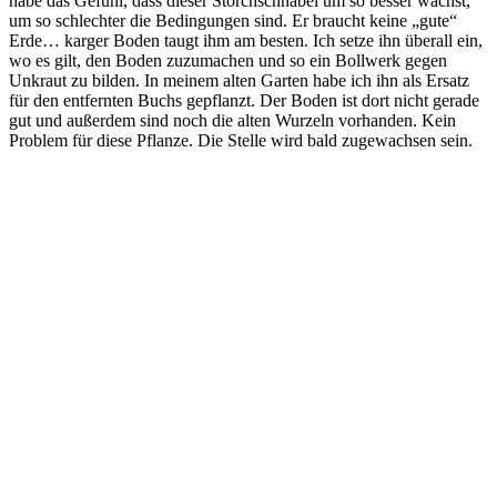
habe das Gefühl, dass dieser Storchschnabel um so besser wächst,
um so schlechter die Bedingungen sind. Er braucht keine „gute“
Erde… karger Boden taugt ihm am besten. Ich setze ihn überall ein,
wo es gilt, den Boden zuzumachen und so ein Bollwerk gegen
Unkraut zu bilden. In meinem alten Garten habe ich ihn als Ersatz
für den entfernten Buchs gepflanzt. Der Boden ist dort nicht gerade
gut und außerdem sind noch die alten Wurzeln vorhanden. Kein
Problem für diese Pflanze. Die Stelle wird bald zugewachsen sein.