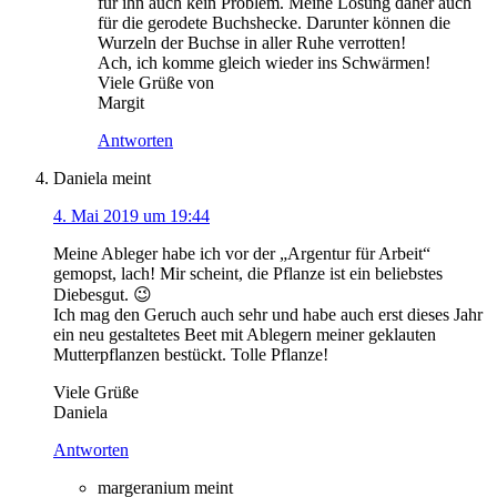
für ihn auch kein Problem. Meine Lösung daher auch
für die gerodete Buchshecke. Darunter können die
Wurzeln der Buchse in aller Ruhe verrotten!
Ach, ich komme gleich wieder ins Schwärmen!
Viele Grüße von
Margit
Antworten
Daniela
meint
4. Mai 2019 um 19:44
Meine Ableger habe ich vor der „Argentur für Arbeit“
gemopst, lach! Mir scheint, die Pflanze ist ein beliebstes
Diebesgut. 😉
Ich mag den Geruch auch sehr und habe auch erst dieses Jahr
ein neu gestaltetes Beet mit Ablegern meiner geklauten
Mutterpflanzen bestückt. Tolle Pflanze!
Viele Grüße
Daniela
Antworten
margeranium
meint