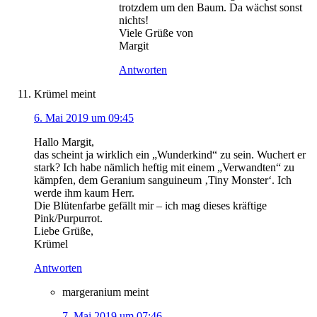
trotzdem um den Baum. Da wächst sonst
nichts!
Viele Grüße von
Margit
Antworten
Krümel
meint
6. Mai 2019 um 09:45
Hallo Margit,
das scheint ja wirklich ein „Wunderkind“ zu sein. Wuchert er
stark? Ich habe nämlich heftig mit einem „Verwandten“ zu
kämpfen, dem Geranium sanguineum ‚Tiny Monster‘. Ich
werde ihm kaum Herr.
Die Blütenfarbe gefällt mir – ich mag dieses kräftige
Pink/Purpurrot.
Liebe Grüße,
Krümel
Antworten
margeranium
meint
7. Mai 2019 um 07:46