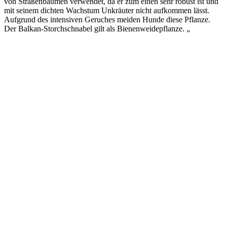
von Straßenbäumen verwendet, da er zum einen sehr robust ist und
mit seinem dichten Wachstum Unkräuter nicht aufkommen lässt.
Aufgrund des intensiven Geruches meiden Hunde diese Pflanze.
Der Balkan-Storchschnabel gilt als Bienenweidepflanze. „